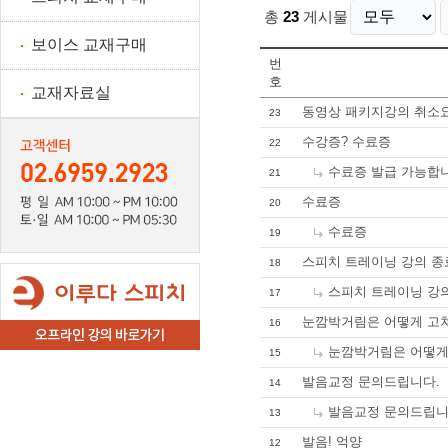
총
23
게시물
보이스 교재구매
번
호
교재자료실
동영상 패키지강의 취소
23
수강증? 수료증
22
수료증 발급 가능합니다
21
수료증
20
수료증
19
스피치 트레이닝 강의 종
18
스피치 트레이닝 강
17
눈깜박거림은 어떻게 고
16
눈깜박거림은 어떻
15
발음교정 문의드립니다.
14
발음교정 문의드립니다.
13
발음! 억양
12