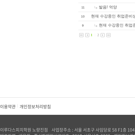
발음! 억양
11
현재 수강중인 취업준비생
10
현재 수강중인 취업준
9
1
|
2
이용약관
|
개인정보처리방침
이루다스피치학원 노량진점
사업장주소 : 서울 서초구 사임당로 58 F1층 10