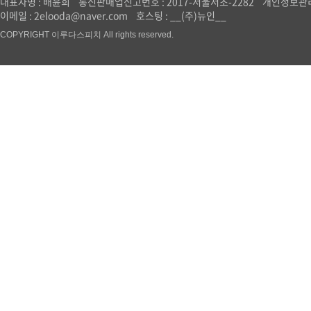
대표자명 : 배윤희
통신판매업신고번호 : 2017-서울서초-2282
개인정보관리
이메일 : 2elooda@naver.com
호스팅 : __(주)뉴인__
COPYRIGHT 이루다스피치 All rights reserved.